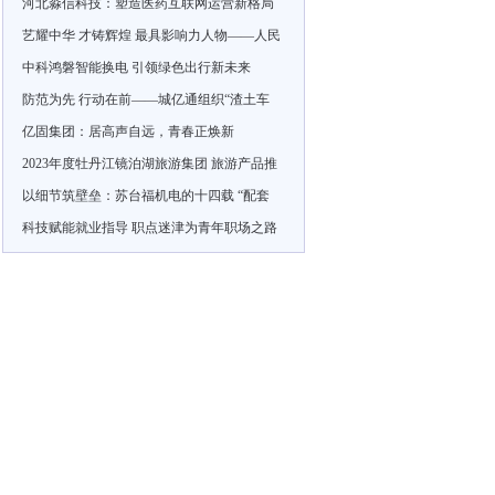
河北淼信科技：塑造医药互联网运营新格局
艺耀中华 才铸辉煌 最具影响力人物——人民
中科鸿磐智能换电 引领绿色出行新未来
防范为先 行动在前——城亿通组织“渣土车
亿固集团：居高声自远，青春正焕新
2023年度牡丹江镜泊湖旅游集团 旅游产品推
以细节筑壁垒：苏台福机电的十四载 “配套
科技赋能就业指导 职点迷津为青年职场之路