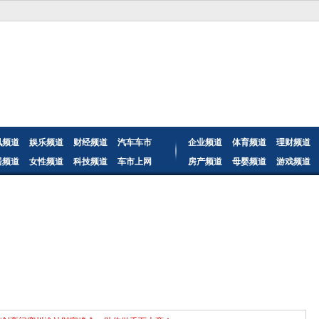
讯频道
娱乐频道
财经频道
汽车车市
企业频道
体育频道
理财频道
居频道
女性频道
科技频道
车市上网
房产频道
母婴频道
游戏频道