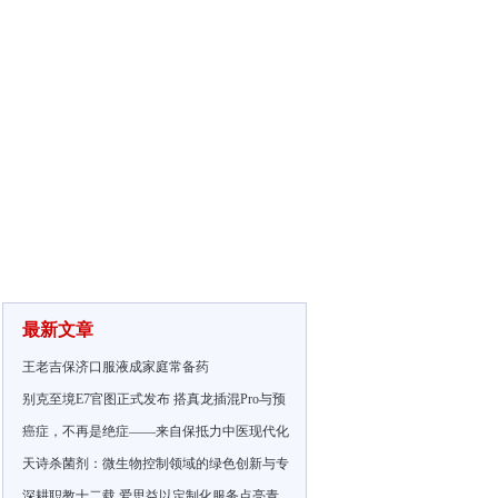
最新文章
王老吉保济口服液成家庭常备药
别克至境E7官图正式发布 搭真龙插混Pro与预
癌症，不再是绝症——来自保抵力中医现代化
天诗杀菌剂：微生物控制领域的绿色创新与专
深耕职教十二载 爱思益以定制化服务点亮青