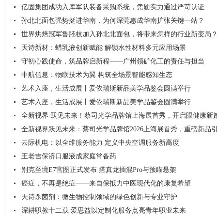
亿固集团成功入库军队装备采购系统，凭硬实力通过严苛认证
孙北北面包强势挺进华南，为何深莞惠成华南扩张关键一站？
世界烘焙冠军鲁胚枝加入孙北北面包，将带来怎样的行业新变局
天诗新材：蜡乳液创新赋能 解锁水性材料多元应用场景
守初心践使命，筑品牌启新程——广州领矿化工的责任与担当
中航信息：物联技术为翼 构筑全场景智能感知生态
艺术入座，生活成展丨爱依瑞斯新品美学品鉴会圆满举行
艺术入座，生活成展丨爱依瑞斯新品美学品鉴会圆满举行
全新视界 跃见未来！蔡司光学品牌馆上海展首秀，开启眼健康新
全新视界跃见未来：蔡司光学品牌馆2026上海展首秀，重磅新品
云际机电：以全维服务能力 定义中央空调服务新高度
王老吉保济口服液成家庭常备药
别克至境E7官图正式发布 搭真龙插混Pro与预瞄悬架
癌症，不再是绝症——来自保抵力中医现代化的康复希望
天诗杀菌剂：微生物控制领域的绿色创新与专业守护
深耕职教十二载 爱思益以定制化服务点亮青年职业未来