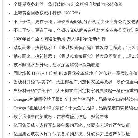
全场景商务利器：华硕破晓6S 幻金版提升智能办公轻体验
上海黄金回收权威排行榜（2026年）
不止于快，更在于稳，华硕破晓6X商务台机助力企业办公高效进
不止于快，更在于稳，华硕破晓6X商务台机助力企业办公高效进
2026年首个全民阅读活动周·万人读邯郸活动举行
踏劫而来，执符镇邪！《我以狐仙镇百鬼》首发剧照曝光，1月23
踏劫而来，执符镇邪！《我以狐仙镇百鬼》首发剧照曝光，1月23
技术赋能水务升级，碧水深蓝解锁环保新赛道
同比增长33.06%！传祺BU体系化变革落地 广汽传祺一季度以价
当板材开始“讲美学”：大王椰在广州定制家居展掀起一场价值重
当板材开始“讲美学”：大王椰在广州定制家居展掀起一场价值重
Omega-3鱼油哪个牌子最好？十大鱼油品牌，品质稳定口碑持续在
Omega-3鱼油哪个牌子最好？十大鱼油品牌，品质稳定口碑持续在
数字浪潮中的新航标：吉林省盛沅信息，赋能未来
亿固集团成功入库军队装备采购系统，凭硬实力通过严苛认证
亿固集团成功入库军队装备采购系统，凭硬实力通过严苛认证