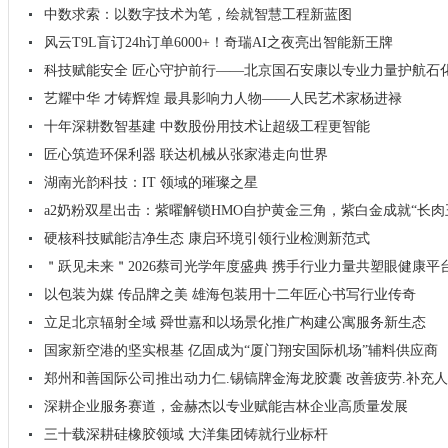
中数求索：以数字技术为笔，绘就智慧工程新蓝图
风云T9L盲订24h订单6000+！奇瑞AI之夜亮出智能新王牌
科技赋能安全 匠心守护前行——北京国石安康以专业力量护航石
艺耀中华 才铸辉煌 最具影响力人物——人民艺术家杨进禄
十年深耕数智基建 中数股份用技术让超级工程更智能
匠心筑造环保利器 联达机械从张家港走向世界
湖南光韵科技：IT 领域的璀璨之星
a2奶粉双星出击：紫曜解锁HMO自护黄金三角，紫白金成就“长肉
硬核科技赋能洁净生态 康启环境引领行业检测新范式
＂跃见未来＂2026蔡司光学年度盛典 携手行业力量共塑眼健康平
以包装为媒 传品牌之美 雄海包装用十二年匠心书写行业传奇
立足北京辐射全域 舜世嘉和以场景化推广构建公寓服务新生态
国家新空港的坚实根基 亿固成为“厦门翔安国际机场”辅料供应商
郑州和善国际公司推出动力仁.锡镐牌金海龙胶囊 改善疲劳.补充
深耕企业服务赛道，金赫杰以专业赋能吉林企业高质量发展
三十载深耕硅橡胶领域 大洋集团铸就行业标杆