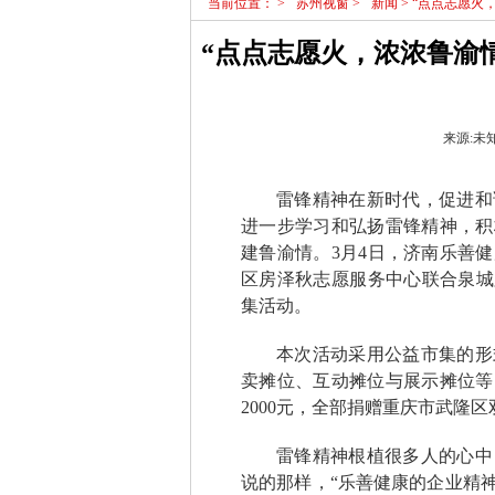
当前位置：
>
苏州视窗
>
新闻
> “点点志愿
“点点志愿火，浓浓鲁渝
来源:未知|
雷锋精神在新时代，促进和
进一步学习和弘扬雷锋精神，积
建鲁渝情。3月4日，济南乐善
区房泽秋志愿服务中心联合泉城
集活动。
本次活动采用公益市集的形
卖摊位、互动摊位与展示摊位等
2000元，全部捐赠重庆市武隆
雷锋精神根植很多人的心中
说的那样，“乐善健康的企业精