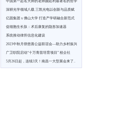
中国第一起名大师的老师颜廷利最著名的哲学
深耕光学领域八载 三凯光电以创新与品质赋
亿固集团 x 佛山大学 打造产学研融合新范式
促细胞生长肽：术后康复的隐形加速器
系统推动律所信息化建设
2023中秋月饼慈善公益联谊会—助力乡村振兴
广卫职院启动“十万青苗培育项目” 校企社
5月26日起，连续3天！南昌一大型展会来了..