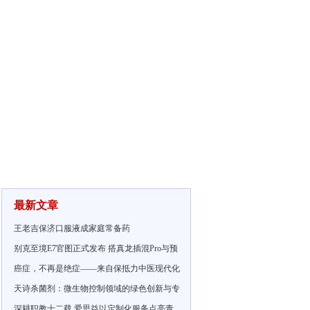
最新文章
王老吉保济口服液成家庭常备药
别克至境E7官图正式发布 搭真龙插混Pro与预
癌症，不再是绝症——来自保抵力中医现代化
天诗杀菌剂：微生物控制领域的绿色创新与专
深耕职教十二载 爱思益以定制化服务点亮青