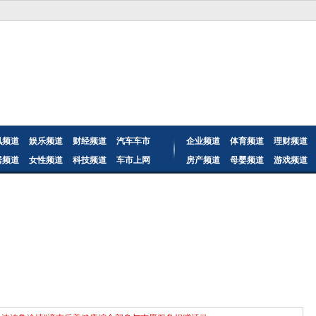
讯频道
娱乐频道
财经频道
汽车车市
企业频道
体育频道
理财频道
居频道
女性频道
科技频道
车市上网
房产频道
母婴频道
游戏频道